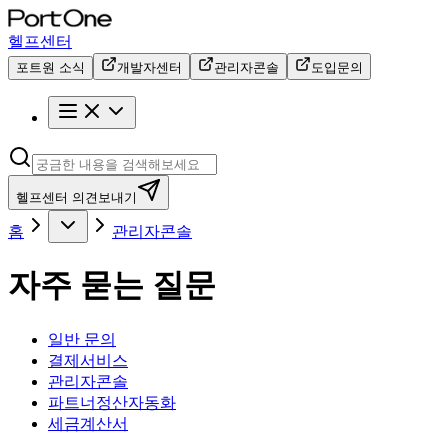
헬프센터
포트원 소식
개발자센터
관리자콘솔
도입문의
헬프센터 의견보내기
홈
관리자콘솔
자주 묻는 질문
일반 문의
결제서비스
관리자콘솔
파트너정산자동화
세금계산서