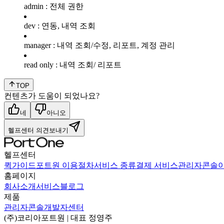
admin : 전체 권한
dev : 연동, 내역 조회
manager : 내역 조회/수정, 리포트, 계정 관리
read only : 내역 조회/ 리포트
TOP
컨텐츠가 도움이 되었나요?
네
아니오
헬프센터 의견보내기
헬프센터
퀵가이드
포트원 이용절차
서비스 종류
결제 서비스
관리자콘솔
홈페이지
회사소개
서비스
블로그
제품
관리자콘솔
개발자센터
(주)코리아포트원
| 대표
정영주