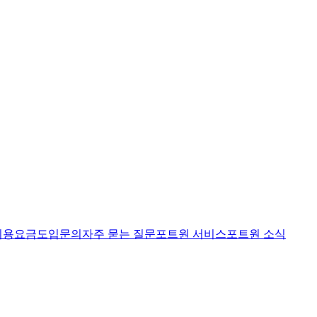
이용요금
도입문의
자주 묻는 질문
포트원 서비스
포트원 소식