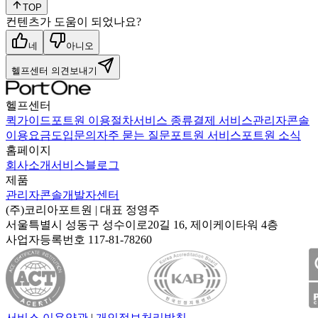
TOP
컨텐츠가 도움이 되었나요?
네
아니오
헬프센터 의견보내기
헬프센터
퀵가이드
포트원 이용절차
서비스 종류
결제 서비스
관리자콘솔
이용요금
도입문의
자주 묻는 질문
포트원 서비스
포트원 소식
홈페이지
회사소개
서비스
블로그
제품
관리자콘솔
개발자센터
(주)코리아포트원
| 대표
정영주
서울특별시 성동구 성수이로20길 16, 제이케이타워 4층
사업자등록번호
117-81-78260
서비스 이용약관
|
개인정보처리방침