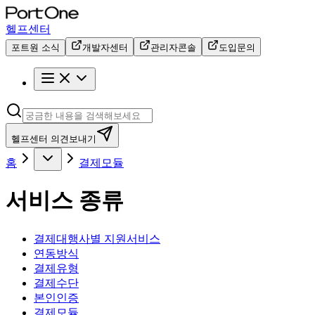
헬프센터
포트원 소식
개발자센터
관리자콘솔
도입문의
헬프센터 의견보내기
홈
결제모듈
서비스 종류
결제대행사별 지원서비스
연동방식
결제유형
결제수단
본인인증
결제모듈