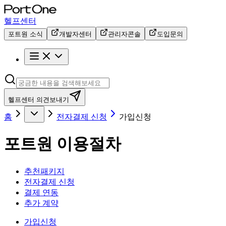
헬프센터
포트원 소식
개발자센터
관리자콘솔
도입문의
헬프센터 의견보내기
홈
전자결제 신청
가입신청
포트원 이용절차
추천패키지
전자결제 신청
결제 연동
추가 계약
가입신청