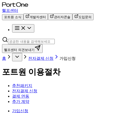
헬프센터
포트원 소식
개발자센터
관리자콘솔
도입문의
헬프센터 의견보내기
홈
전자결제 신청
가입신청
포트원 이용절차
추천패키지
전자결제 신청
결제 연동
추가 계약
가입신청