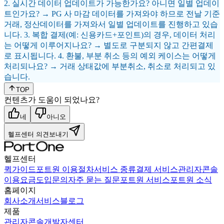
2. 실시간 데이터 업데이트가 가능한가요? 아니면 일별 업데이
트인가요? → PG 사 마감 데이터를 가져와야 하므로 전날 기준
거래, 정산데이터를 가져와서 일별 업데이트를 진행하고 있습
니다. 3. 복합 결제(예: 신용카드+포인트)의 경우, 데이터 처리
는 어떻게 이루어지나요? → 별도로 구분되지 않고 간편결제
로 표시됩니다. 4. 환불, 부분 취소 등의 예외 케이스는 어떻게
처리되나요? → 거래 상태값에 부분취소, 취소로 처리되고 있
습니다.
TOP
컨텐츠가 도움이 되었나요?
네
아니오
헬프센터 의견보내기
헬프센터
퀵가이드
포트원 이용절차
서비스 종류
결제 서비스
관리자콘솔
이용요금
도입문의
자주 묻는 질문
포트원 서비스
포트원 소식
홈페이지
회사소개
서비스
블로그
제품
관리자콘솔
개발자센터