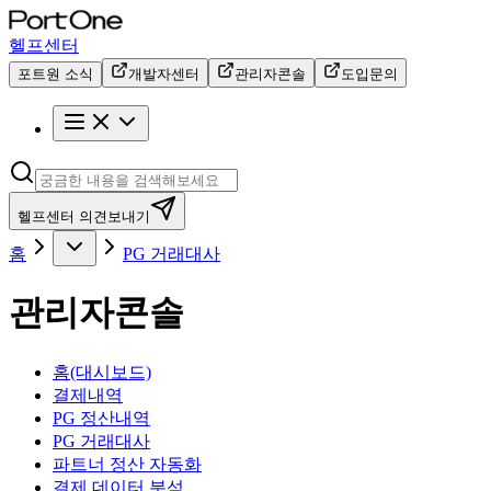
헬프센터
포트원 소식
개발자센터
관리자콘솔
도입문의
헬프센터 의견보내기
홈
PG 거래대사
관리자콘솔
홈(대시보드)
결제내역
PG 정산내역
PG 거래대사
파트너 정산 자동화
결제 데이터 분석