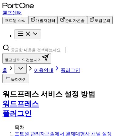
헬프센터
포트원 소식
개발자센터
관리자콘솔
도입문의
헬프센터 의견보내기
홈
이용안내
플러그인
돌아가기
워드프레스 서비스 설정 방법
워드프레스
플러그인
목차
포트원 관리자콘솔에서 결제대행사 채널 설정