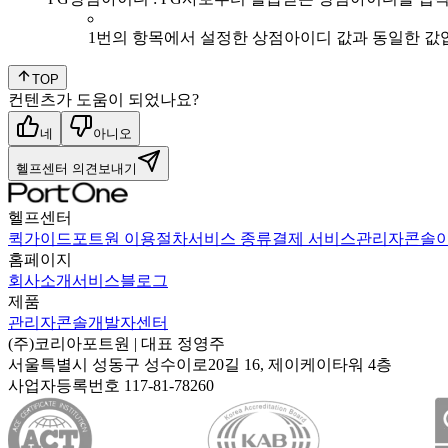
1번의 항목에서 설정한 상점아이디 값과 동일한 값
TOP
컨텐츠가 도움이 되었나요?
네
아니오
헬프센터 의견보내기
헬프센터
퀵가이드
포트원 이용절차
서비스 종류
결제 서비스
관리자콘솔
홈페이지
회사소개
서비스
블로그
제품
관리자콘솔
개발자센터
(주)코리아포트원
| 대표
정영주
서울특별시 성동구 성수이로20길 16, 제이케이타워 4층
사업자등록번호
117-81-78260