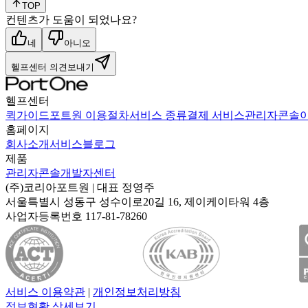
TOP
컨텐츠가 도움이 되었나요?
네
아니오
헬프센터 의견보내기
헬프센터
퀵가이드
포트원 이용절차
서비스 종류
결제 서비스
관리자콘솔
홈페이지
회사소개
서비스
블로그
제품
관리자콘솔
개발자센터
(주)코리아포트원
| 대표
정영주
서울특별시 성동구 성수이로20길 16, 제이케이타워 4층
사업자등록번호
117-81-78260
서비스 이용약관
|
개인정보처리방침
정보현황 상세보기