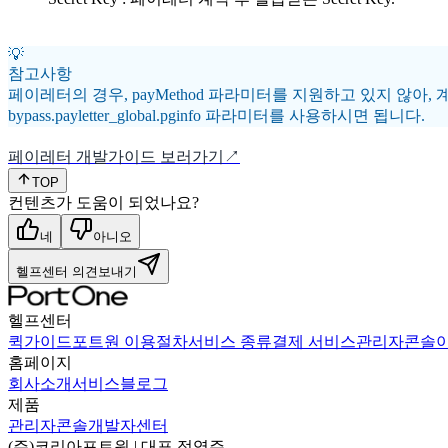
💡
참고사항
페이레터의 경우, payMethod 파라미터를 지원하고 있지 않
bypass.payletter_global.pginfo 파라미터를 사용하시면 됩니다.
페이레터 개발가이드 보러가기↗
TOP
컨텐츠가 도움이 되었나요?
네
아니오
헬프센터 의견보내기
헬프센터
퀵가이드
포트원 이용절차
서비스 종류
결제 서비스
관리자콘솔
홈페이지
회사소개
서비스
블로그
제품
관리자콘솔
개발자센터
(주)코리아포트원
| 대표
정영주