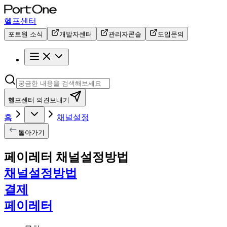
헬프센터
포트원 소식
개발자센터
관리자콘솔
도입문의
헬프센터 의견보내기
홈
채널설정
돌아가기
페이레터 채널설정방법
채널설정방법
결제
페이레터