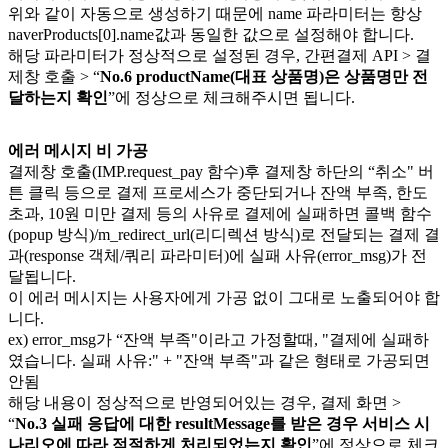
위와 같이 자동으로 생성하기 때문에 name 파라미터는 항상
naverProducts[0].name값과 동일한 값으로 설정해야 합니다.
해당 파라미터가 정상적으로 설정된 경우, 간편결제 API > 결
제창 호출 > “
No.6 productName(대표 상품명)은 상품명만 전
달하는지 확인
”에 정상으로 체크해주시면 됩니다.
에러 메시지 비 가공
결제창 호출(IMP.request_pay 함수)후 결제창 하단의 “취소" 버
튼 클릭 등으로 결제 프로세스가 중단되거나 잔액 부족, 한도
초과, 10원 미만 결제 등의 사유로 결제에 실패하면 콜백 함수
(popup 방식)/m_redirect_url(리디렉션 방식)로 전달되는 결제 결
과(response 객체/쿼리 파라미터)에 실패 사유(error_msg)가 전
달됩니다.
이 에러 메시지는 사용자에게 가공 없이 그대로 노출되어야 합
니다.
ex) error_msg가 “잔액 부족"이라고 가정할때, "결제에 실패하
였습니다. 실패 사유:" + "잔액 부족"과 같은 형태로 가공되면
안됨
해당 내용이 정상적으로 반영되어있는 경우, 결제 화면 >
“
No.3 실패 응답에 대한 resultMessage를 받은 경우 서비스 시
나리오에 따라 적절하게 처리되었는지 확인
”에 정상으로 체크