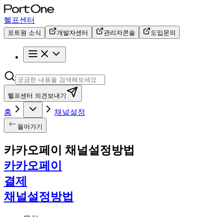
헬프센터
포트원 소식
개발자센터
관리자콘솔
도입문의
헬프센터 의견보내기
홈
채널설정
돌아가기
카카오페이 채널설정방법
카카오페이
결제
채널설정방법