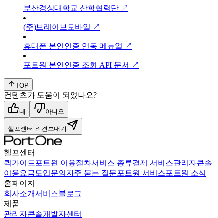
부산경상대학교 산학협력단 ↗
(주)브레이브모바일 ↗
휴대폰 본인인증 연동 메뉴얼 ↗
포트원 본인인증 조회 API 문서 ↗
TOP
컨텐츠가 도움이 되었나요?
네
아니오
헬프센터 의견보내기
헬프센터
퀵가이드
포트원 이용절차
서비스 종류
결제 서비스
관리자콘솔
이용요금
도입문의
자주 묻는 질문
포트원 서비스
포트원 소식
홈페이지
회사소개
서비스
블로그
제품
관리자콘솔
개발자센터