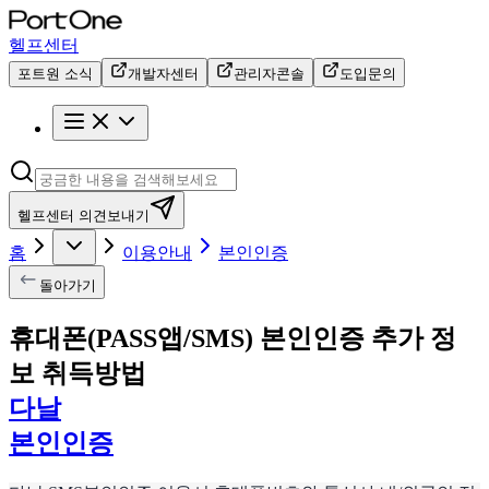
헬프센터
포트원 소식
개발자센터
관리자콘솔
도입문의
헬프센터 의견보내기
홈
이용안내
본인인증
돌아가기
휴대폰(PASS앱/SMS) 본인인증 추가 정
보 취득방법
다날
본인인증