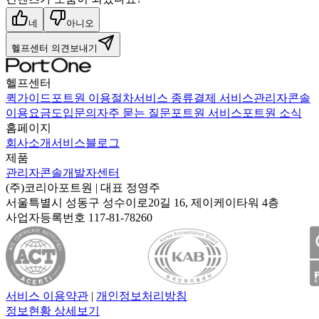
네
아니오
헬프센터 의견보내기
헬프센터
퀵가이드
포트원 이용절차
서비스 종류
결제 서비스
관리자콘솔
이용요금
도입문의
자주 묻는 질문
포트원 서비스
포트원 소식
홈페이지
회사소개
서비스
블로그
제품
관리자콘솔
개발자센터
(주)코리아포트원
| 대표
정영주
서울특별시 성동구 성수이로20길 16, 제이케이타워 4층
사업자등록번호
117-81-78260
서비스 이용약관
|
개인정보처리방침
정보현황 상세보기