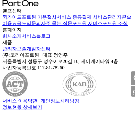
헬프센터
퀵가이드
포트원 이용절차
서비스 종류
결제 서비스
관리자콘솔
이용요금
도입문의
자주 묻는 질문
포트원 서비스
포트원 소식
홈페이지
회사소개
서비스
블로그
제품
관리자콘솔
개발자센터
(주)코리아포트원
| 대표
정영주
서울특별시 성동구 성수이로20길 16, 제이케이타워 4층
사업자등록번호
117-81-78260
서비스 이용약관
|
개인정보처리방침
정보현황 상세보기