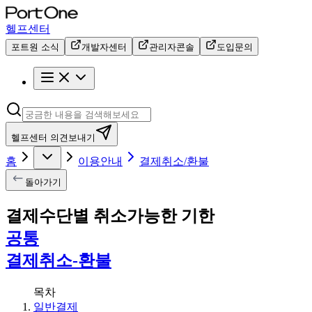
헬프센터
포트원 소식
개발자센터
관리자콘솔
도입문의
헬프센터 의견보내기
홈
이용안내
결제취소/환불
돌아가기
결제수단별 취소가능한 기한
공통
결제취소-환불
목차
일반결제