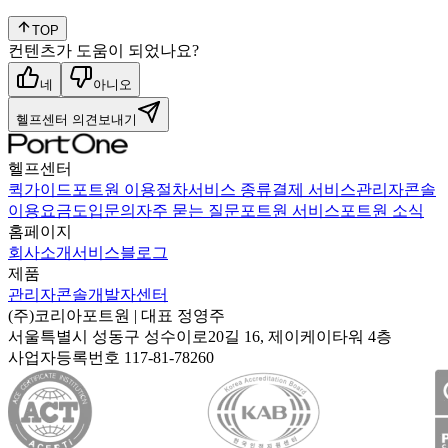
TOP
컨텐츠가 도움이 되었나요?
네
아니오
헬프센터 의견보내기
헬프센터
퀵가이드
포트원 이용절차
서비스 종류
결제 서비스
관리자콘솔
이용요금
도입문의
자주 묻는 질문
포트원 서비스
포트원 소식
홈페이지
회사소개
서비스
블로그
제품
관리자콘솔
개발자센터
(주)코리아포트원
| 대표
정영주
서울특별시 성동구 성수이로20길 16, 제이케이타워 4층
사업자등록번호
117-81-78260