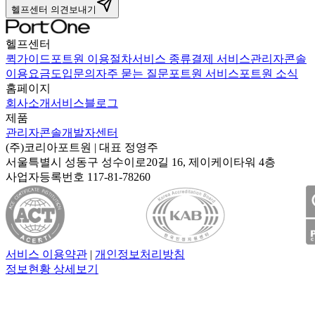
헬프센터 의견보내기
헬프센터
퀵가이드
포트원 이용절차
서비스 종류
결제 서비스
관리자콘솔
이용요금
도입문의
자주 묻는 질문
포트원 서비스
포트원 소식
홈페이지
회사소개
서비스
블로그
제품
관리자콘솔
개발자센터
(주)코리아포트원
| 대표
정영주
서울특별시 성동구 성수이로20길 16, 제이케이타워 4층
사업자등록번호
117-81-78260
서비스 이용약관
|
개인정보처리방침
정보현황 상세보기