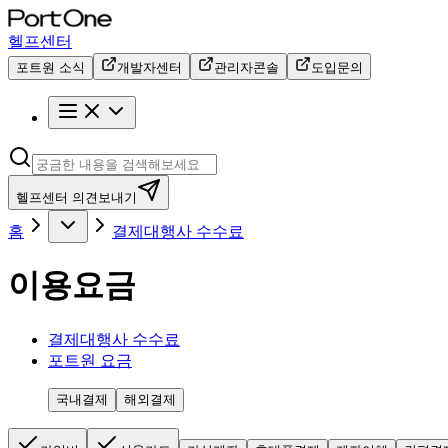
헬프센터
포트원 소식
개발자센터
관리자콘솔
도입문의
헬프센터 의견보내기
홈
결제대행사 수수료
이용요금
결제대행사 수수료
포트원 요금
국내결제
해외결제