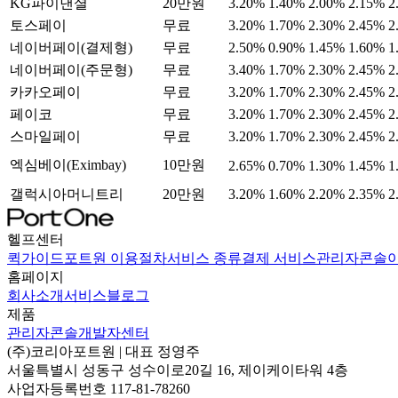
KG파이낸셜
20만원
3.20%
1.40%
2.00%
2.15%
2
토스페이
무료
3.20%
1.70%
2.30%
2.45%
2
네이버페이(결제형)
무료
2.50%
0.90%
1.45%
1.60%
1
네이버페이(주문형)
무료
3.40%
1.70%
2.30%
2.45%
2
카카오페이
무료
3.20%
1.70%
2.30%
2.45%
2
페이코
무료
3.20%
1.70%
2.30%
2.45%
2
스마일페이
무료
3.20%
1.70%
2.30%
2.45%
2
엑심베이(Eximbay)
10만원
2.65%
0.70%
1.30%
1.45%
1
갤럭시아머니트리
20만원
3.20%
1.60%
2.20%
2.35%
2
헬프센터
퀵가이드
포트원 이용절차
서비스 종류
결제 서비스
관리자콘솔
홈페이지
회사소개
서비스
블로그
제품
관리자콘솔
개발자센터
(주)코리아포트원
| 대표
정영주
서울특별시 성동구 성수이로20길 16, 제이케이타워 4층
사업자등록번호
117-81-78260