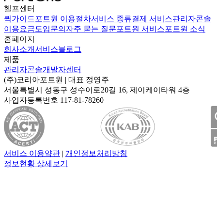
헬프센터
퀵가이드
포트원 이용절차
서비스 종류
결제 서비스
관리자콘솔
이용요금
도입문의
자주 묻는 질문
포트원 서비스
포트원 소식
홈페이지
회사소개
서비스
블로그
제품
관리자콘솔
개발자센터
(주)코리아포트원
| 대표
정영주
서울특별시 성동구 성수이로20길 16, 제이케이타워 4층
사업자등록번호
117-81-78260
서비스 이용약관
|
개인정보처리방침
정보현황 상세보기